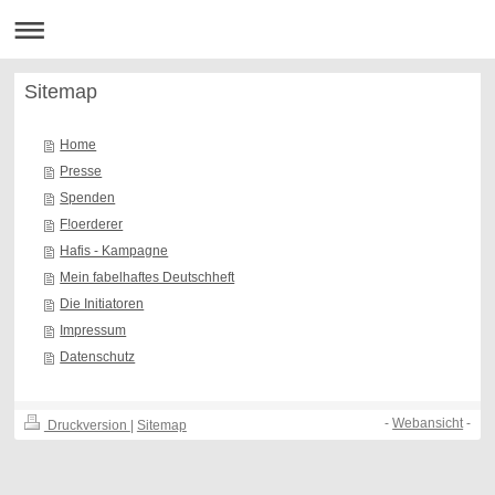
Sitemap
Home
Presse
Spenden
F!oerderer
Hafis - Kampagne
Mein fabelhaftes Deutschheft
Die Initiatoren
Impressum
Datenschutz
-
Webansicht
-
Druckversion
|
Sitemap